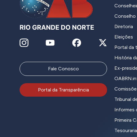
Conselhei
Conselho 
Diretoria
Eleições
Portal da 
História 
Ex-presid
Fale Conosco
OABRN.in
Comissõe
Portal da Transparência
Tribunal de
Informes d
Primeira 
Tesouraria