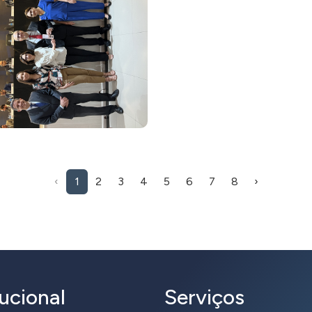
‹
1
2
3
4
5
6
7
8
›
tucional
Serviços