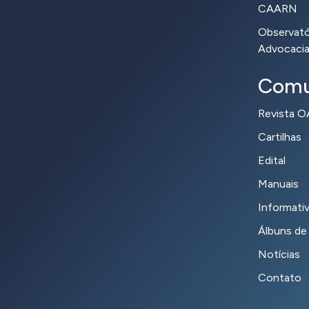
CAARN
Observatór
Advocaci
Comu
Revista 
Cartilhas
Edital
Manuais
Informati
Álbuns de
Notícias
Contato