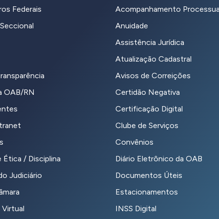
ros Federais
Acompanhamento Processua
Seccional
Anuidade
Assistência Jurídica
Atualização Cadastral
transparência
Avisos de Correições
da OAB/RN
Certidão Negativa
entes
Certificação Digital
tranet
Clube de Serviços
s
Convênios
 Ética / Disciplina
Diário Eletrônico da OAB
o Judiciário
Documentos Úteis
Câmara
Estacionamentos
 Virtual
INSS Digital