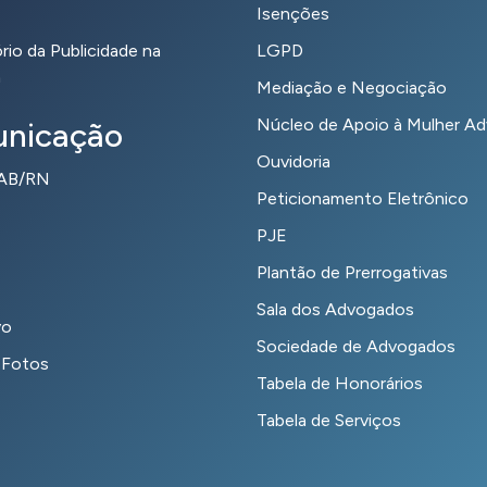
Isenções
io da Publicidade na
LGPD
a
Mediação e Negociação
Núcleo de Apoio à Mulher A
nicação
Ouvidoria
OAB/RN
Peticionamento Eletrônico
PJE
Plantão de Prerrogativas
Sala dos Advogados
vo
Sociedade de Advogados
 Fotos
Tabela de Honorários
Tabela de Serviços