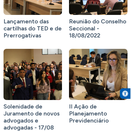
Lançamento das
Reunião do Conselho
cartilhas do TED e de
Seccional -
Prerrogativas
18/08/2022
Open to
Solenidade de
II Ação de
Juramento de novos
Planejamento
advogados e
Previdenciário
advogadas - 17/08