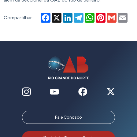
Facebook
X
LinkedIn
Telegram
WhatsApp
Pinterest
Gmail
Emai
Compartilhar:
Fale Conosco