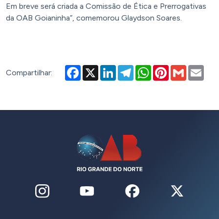
Em breve será criada a Comissão de Ética e Prerrogativas
da OAB Goianinha”, comemorou Glaydson Soares.
Facebook
X
LinkedIn
Telegram
WhatsApp
Pinterest
Gmail
Emai
Compartilhar: