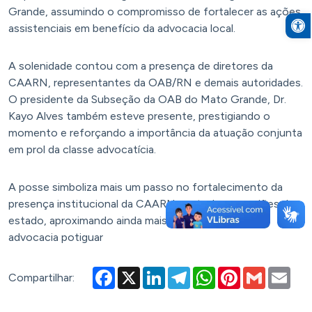
Grande, assumindo o compromisso de fortalecer as ações
Open to
assistenciais em benefício da advocacia local.
A solenidade contou com a presença de diretores da
CAARN, representantes da OAB/RN e demais autoridades.
O presidente da Subseção da OAB do Mato Grande, Dr.
Kayo Alves também esteve presente, prestigiando o
momento e reforçando a importância da atuação conjunta
em prol da classe advocatícia.
A posse simboliza mais um passo no fortalecimento da
presença institucional da CAARN em todas as regiões do
estado, aproximando ainda mais os serviços da
advocacia potiguar
Facebook
X
LinkedIn
Telegram
WhatsApp
Pinterest
Gmail
Emai
Compartilhar: