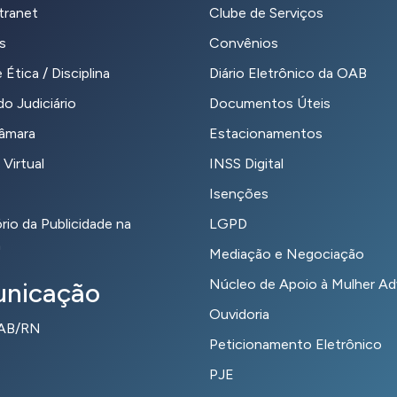
tranet
Clube de Serviços
s
Convênios
 Ética / Disciplina
Diário Eletrônico da OAB
o Judiciário
Documentos Úteis
Câmara
Estacionamentos
 Virtual
INSS Digital
Isenções
io da Publicidade na
LGPD
a
Mediação e Negociação
Núcleo de Apoio à Mulher A
nicação
Ouvidoria
OAB/RN
Peticionamento Eletrônico
PJE