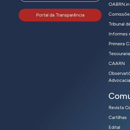
OABRN.in
Comissõe
Portal da Transparência
Tribunal de
Informes d
Primeira 
Tesouraria
CAARN
Observatór
Advocaci
Comu
Revista 
Cartilhas
Edital