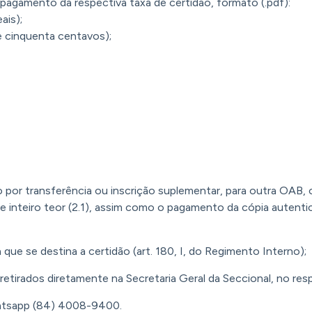
pagamento da respectiva taxa de certidão, formato (.pdf):
ais);
 e cinquenta centavos);
ção por transferência ou inscrição suplementar, para outra O
 inteiro teor (2.1), assim como o pagamento da cópia autentic
ue se destina a certidão (art. 180, I, do Regimento Interno);
etirados diretamente na Secretaria Geral da Seccional, no res
tsapp (84) 4008-9400.