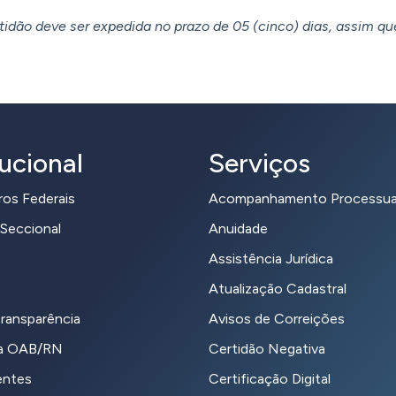
tidão deve ser expedida no prazo de 05 (cinco) dias, assim qu
tucional
Serviços
ros Federais
Acompanhamento Processua
Seccional
Anuidade
Assistência Jurídica
Atualização Cadastral
transparência
Avisos de Correições
da OAB/RN
Certidão Negativa
entes
Certificação Digital