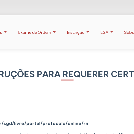
os
Exame de Ordem
Inscrição
ESA
Subs
RUÇÕES PARA REQUERER CER
/sgd/livre/portal/protocolo/online/rn