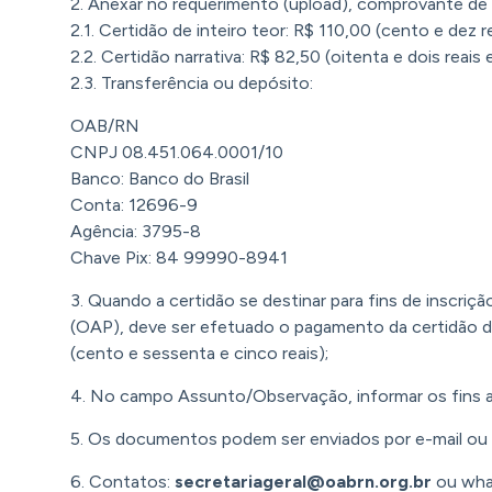
2. Anexar no requerimento (upload), comprovante de 
2.1. Certidão de inteiro teor: R$ 110,00 (cento e dez re
2.2. Certidão narrativa: R$ 82,50 (oitenta e dois reais
2.3. Transferência ou depósito:
OAB/RN
CNPJ 08.451.064.0001/10
Banco: Banco do Brasil
Conta: 12696-9
Agência: 3795-8
Chave Pix: 84 99990-8941
3. Quando a certidão se destinar para fins de inscri
(OAP), deve ser efetuado o pagamento da certidão de
(cento e sessenta e cinco reais);
4. No campo Assunto/Observação, informar os fins a q
5. Os documentos podem ser enviados por e-mail ou r
6. Contatos:
secretariageral@oabrn.org.br
ou wha